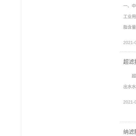
一、中
工业用
脂含量要
2021-
超滤
超滤
出水水
2021-
纳滤