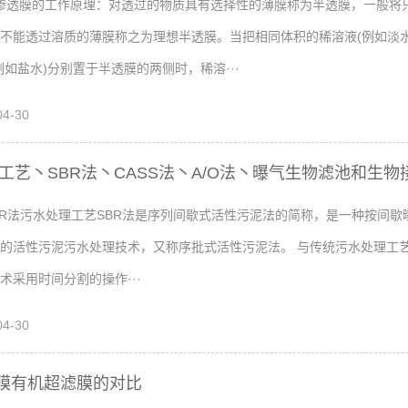
渗透膜的工作原理：对透过的物质具有选择性的薄膜称为半透膜，一般将
不能透过溶质的薄膜称之为理想半透膜。当把相同体积的稀溶液(例如淡水
例如盐水)分别置于半透膜的两侧时，稀溶···
04-30
R工艺丶SBR法丶CASS法丶A/O法丶曝气生物滤池和生物接·
BR法污水处理工艺SBR法是序列间歇式活性污泥法的简称，是一种按间歇
的活性污泥污水处理技术，又称序批式活性污泥法。 与传统污水处理工
技术采用时间分割的操作···
04-30
膜有机超滤膜的对比