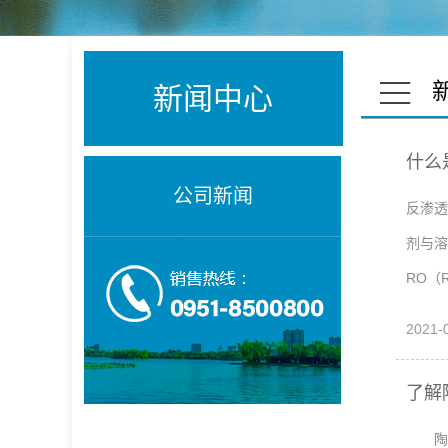
新闻中心
什么
公司新闻
反渗透
剂与溶
RO（Re
2021-
了解
陶瓷