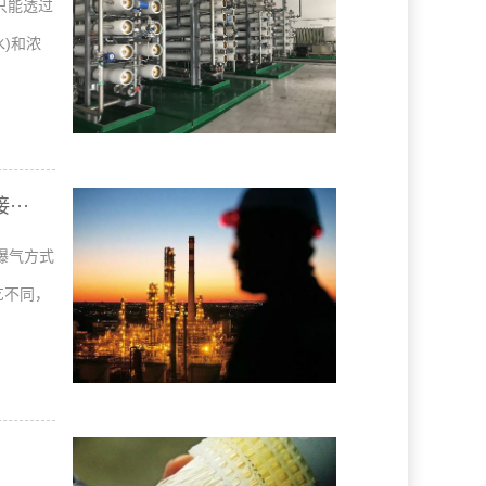
只能透过
)和浓
··
曝气方式
艺不同，