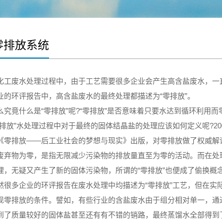
零排放系统
废水处理过程中，由于工艺需要很多企业会产生高含盐废水，一直
业的环评报告中，高含盐废水的最终处理都描述为“零排放”。
竟什么是“零排放”呢?“零排放”是否意味着只要水达到循环利用而
放”水处理过程中对于最终的固体结晶盐的处理应该如何定义呢?20
《零排放——后工业社会的梦想与现实》出版，对零排放做了权威解
废弃物为零，是指无限减少污染物的排放量直至为零的活动。而在处
理，无疑又产生了新的固体污染物，所谓的“零排放”也便成了偷换概
多企业的环评报告在废水处理中均描述为“零排放”工艺，但在实
现零排放的条件。譬如，有些行业的含盐废水由于组分相对单一，通
到了质量较好的固体盐甚至还有有不错的销路，最终蒸馏水全部得到