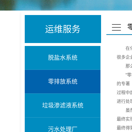
运维服务
在化工
脱盐水系统
很多企
那么究
“零排
零排放系统
的专著
过程中
进行处
垃圾渗滤液系统
虽然很
最终实
最终得
污水处理厂