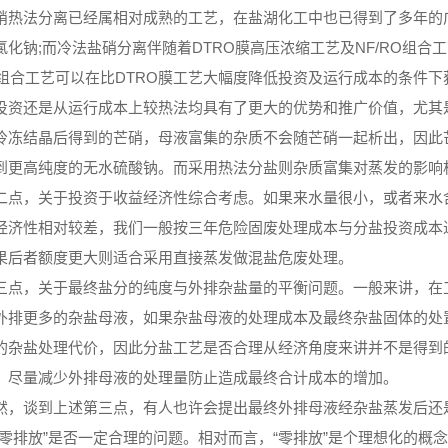
硝热法分离已经属相对成熟的工艺，在盐湖化工中也已得到了多年的
氯化钠;而冷法盐硝分离伴随着DTRO膜高压浓缩工艺及NF/RO组
RO组合工艺可以在比DTRO膜工艺大幅度降低投资及运行成本的条件
投资还是从运行成本上较热法均具有了更大的优势和推广价值，尤其是
冷冻结晶后得到的芒硝，母液富集的杂质不会随芒硝一起析出，因此
到更高纯度的无水硫酸钠。而采用热法分盐则杂质富集对蒸发的影响
，关于投资于收益经济性综合考虑。如果来水量很小，或者来水含
经济性相对较差，我们一般按三年危险固废处理成本与分盐投资成本
果后者额度更大则适合采用直接蒸发做混盐危废处理。
，关于最终盐分的纯度与外排杂盐量的平衡问题。一般来讲，在工
外排更多的杂盐母液，如果杂盐母液的处理成本及最终杂盐固体的处
的杂盐处理代价，因此分盐工艺是否合理从经济角度来讲并不是得到
，尽量减少外排母液的处理量防止造成最终合计成本的增加。
谈到上述第三点，有人也许会提出最终外排母液经杂盐蒸发后还是
“零排放”是否一定合理的问题。相对而言，“零排放”是个理想化的