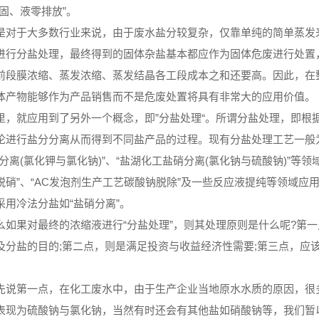
“固、液零排放”。
于大多数行业来说，由于废水盐分较复杂，仅靠单纯的简单蒸发来
进行分盐处理，最终得到的固体杂盐基本都应作为固体危废进行处置
前段膜浓缩、蒸发浓缩、蒸发结晶各工段成本之和还要高。因此，在
体产物能够作为产品销售而不是危废处置将具有非常大的应用价值。
就应用到了另外一个概念，即”分盐处理“。所谓分盐处理，即根
论进行盐分分离从而得到不同盐产品的过程。现有分盐处理工艺一般
钠分离(氯化钾与氯化钠)”、“盐湖化工盐硝分离(氯化钠与硫酸钠)”等
脱硝”、“AC发泡剂生产工艺碳酸钠脱除”及一些反应液提纯等领域
采用冷法分盐如“盐硝分离”。
果对最终的浓缩液进行“分盐处理”，则其处理原则是什么呢?第一
及分盐的目的;第二点，则是满足投资与收益经济性需要;第三点，应
第一点，在化工废水中，由于生产企业当地原水水质的原因，很多
表现为硫酸钠与氯化钠，当然有时还会有其他盐如硝酸钠等，我们暂